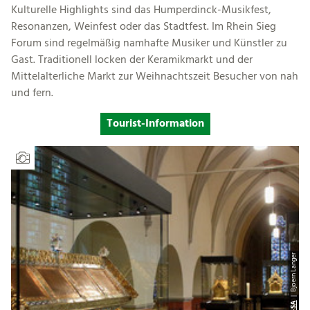
Kulturelle Highlights sind das Humperdinck-Musikfest,
Resonanzen, Weinfest oder das Stadtfest. Im Rhein Sieg
Forum sind regelmäßig namhafte Musiker und Künstler zu
Gast. Traditionell locken der Keramikmarkt und der
Mittelalterliche Markt zur Weihnachtszeit Besucher von nah
und fern.
Tourist-Information
| Bjoern Langer