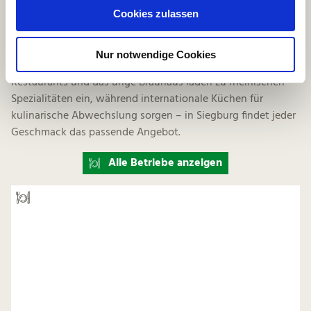
u
Gastronomie
Cookies zulassen
s
w
In Siegburg erwartet euch eine vielfältige Gastronomie mit
Nur notwendige Cookies
a
regionalem Charme und internationalem Flair. Gemütliche
h
Restaurants und das urige Brauhaus laden zu rheinischen
l
Spezialitäten ein, während internationale Küchen für
kulinarische Abwechslung sorgen – in Siegburg findet jeder
Geschmack das passende Angebot.
Alle Betriebe anzeigen