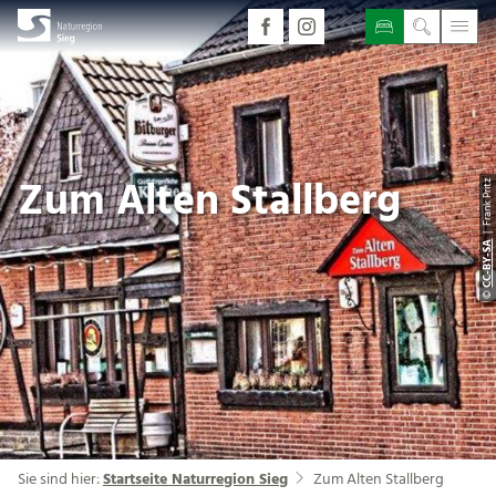
Zum Alten Stallberg
| Frank Pritz
CC-BY-SA
©
Sie sind hier:
Startseite Naturregion Sieg
Zum Alten Stallberg