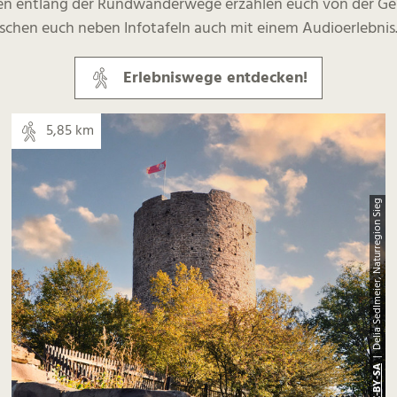
onen entlang der Rundwanderwege erzählen euch von der Ge
aschen euch neben Infotafeln auch mit einem Audioerlebnis
Erlebniswege entdecken!
5,85 km
| Delia Sedlmeier, Naturregion Sieg
CC-BY-SA