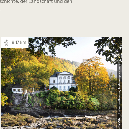
schichte, der Landschaft und den
.
8,17 km
| Delia Sedlmeier, Naturregion Sieg
CC-BY-SA