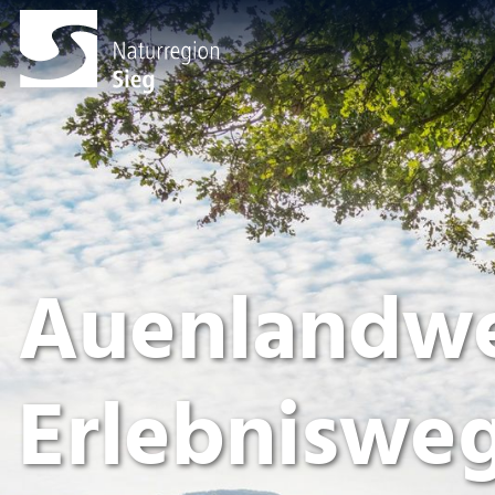
Auenlandwe
Erlebniswe