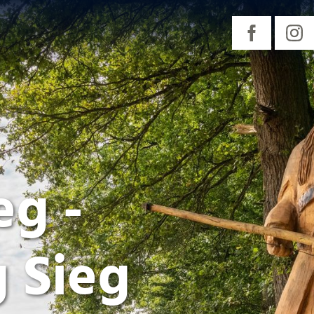
g -
g Sieg