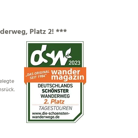
erweg, Platz 2! ***
elegte
nsrück.