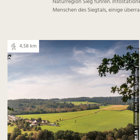
Naturregion Sieg führen. Infostati
Menschen des Siegtals, einige überr
4,58 km
| Dominik Ketz, Rhein-Sieg Tourismus
CC-BY-SA