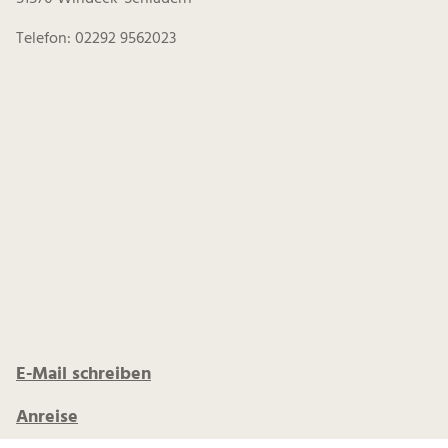
Kindererlebnisweg Sieg | Rätsel um Burg
Blankenberg | Hennef- Stadt Blankenberg
Hennef
Besucherzentrum Naturregion Sieg
Schönecker Weg 3
51570 Windeck-Schladern
Telefon: 02292 9562023