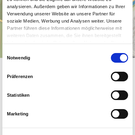
analysieren. Außerdem geben wir Informationen zu Ihrer
Verwendung unserer Website an unsere Partner für
soziale Medien, Werbung und Analysen weiter. Unsere
Partner führen diese Informationen möglicherweise mit
weiteren Daten zusammen, die Sie ihnen bereitgestellt
haben oder die sie im Rahmen Ihrer Nutzung der Dienste
gesammelt haben.
E
Notwendig
i
220 m
n
w
Präferenzen
210 m
i
l
l
Statistiken
200 m
i
g
190 m
Marketing
0 km
1 km
u
n
g