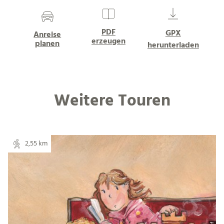
Literatur
Weitere Informationen
Was möchten Sie als nächstes
tun?
PDF
GPX
Anreise
erzeugen
planen
herunterladen