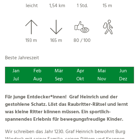
leicht
1,54 km
1 Std.
15 m
193 m
165 m
80 / 100
Beste Jahreszeit
Jan
Feb
Mär
Apr
Mai
Jun
Jul
Aug
Sep
Okt
Nov
Dez
Für junge Entdecker*innen! Graf Heinrich und der
gestohlene Schatz. Löst das Raubritter-Rätsel und lernt
was kleine Ritter können müssen. Ein sportlich-
spannendes Erlebnis für bewegungsfreudige Kinder.
Wir schreiben das Jahr 1230. Graf Heinrich bewohnt Burg