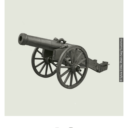
© Sylvia Zöller, Rhein-Sieg Tourismus