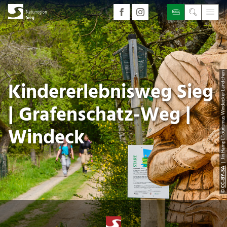
| Jiri Hampl, Tourismus Windecker Ländchen
Kindererlebnisweg Sieg
| Grafenschatz-Weg |
Windeck
CC-BY-SA
©