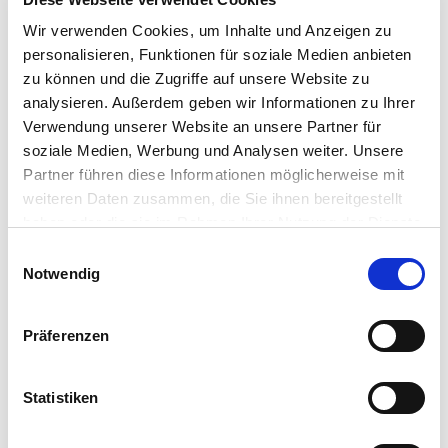
Wir verwenden Cookies, um Inhalte und Anzeigen zu
personalisieren, Funktionen für soziale Medien anbieten
zu können und die Zugriffe auf unsere Website zu
analysieren. Außerdem geben wir Informationen zu Ihrer
Verwendung unserer Website an unsere Partner für
soziale Medien, Werbung und Analysen weiter. Unsere
Allgemeine Informationen
Partner führen diese Informationen möglicherweise mit
weiteren Daten zusammen, die Sie ihnen bereitgestellt
haben oder die sie im Rahmen Ihrer Nutzung der Dienste
gesammelt haben.
E
Notwendig
i
Lage
n
w
Präferenzen
Betten & Zimmer
i
l
l
Statistiken
Verpflegung
i
g