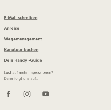
E-Mail schreiben
Anreise
Wegemanagement
Kanutour buchen
Dein Handy -Guide
Lust auf mehr Impressionen?
Dann folgt uns auf...
F
I
Y
a
n
o
c
s
u