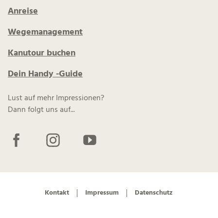
Anreise
Wegemanagement
Kanutour buchen
Dein Handy -Guide
Lust auf mehr Impressionen?
Dann folgt uns auf...
F
I
Y
a
n
o
c
s
u
e
t
t
b
a
u
Kontakt
Impressum
Datenschutz
o
g
b