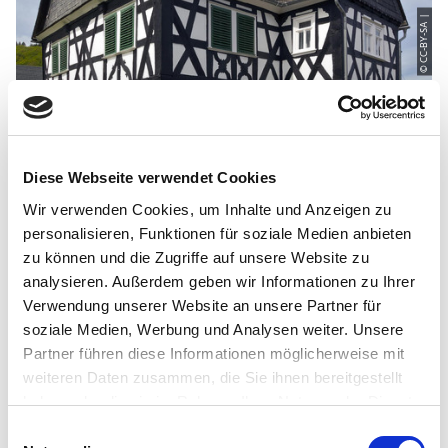
© CC-BY-SA |
Diese Webseite verwendet Cookies
Wir verwenden Cookies, um Inhalte und Anzeigen zu
personalisieren, Funktionen für soziale Medien anbieten
zu können und die Zugriffe auf unsere Website zu
analysieren. Außerdem geben wir Informationen zu Ihrer
Verwendung unserer Website an unsere Partner für
soziale Medien, Werbung und Analysen weiter. Unsere
Auf der Karte
Partner führen diese Informationen möglicherweise mit
weiteren Daten zusammen, die Sie ihnen bereitgestellt
Hüttenschulzehaus, Alsdorf
haben oder die sie im Rahmen Ihrer Nutzung der Dienste
Schützenstraße
gesammelt haben.
E