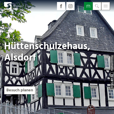
Hüttenschulzehaus,
Alsdorf
| Markus Döring
CC-BY-SA
Geöffnet
©
Besuch planen