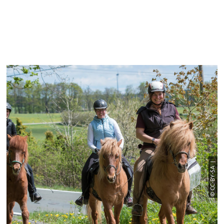
© CC-BY-SA |