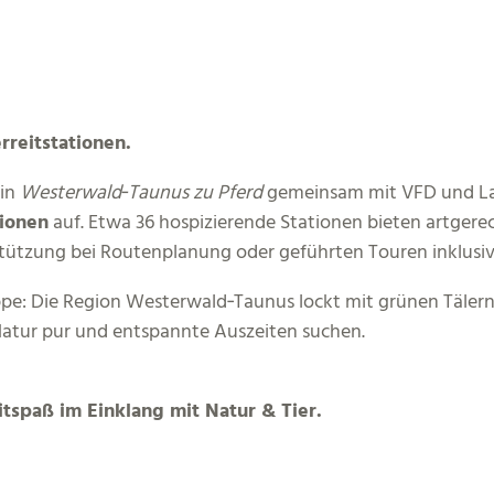
rreitstationen.
ein
Westerwald‑Taunus zu Pferd
gemeinsam mit VFD und Lan
tionen
auf. Etwa 36 hospizierende Stationen bieten artger
rstützung bei Routenplanung oder geführten Touren inklusiv
ruppe: Die Region Westerwald‑Taunus lockt mit grünen Täler
 Natur pur und entspannte Auszeiten suchen.
tspaß im Einklang mit Natur & Tier.