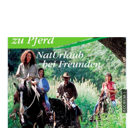
© CC-BY-SA |