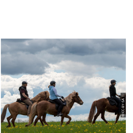
© CC-BY-SA |