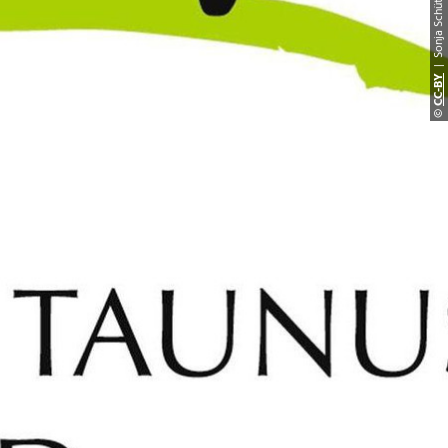
| Sonja Schüt
CC-B