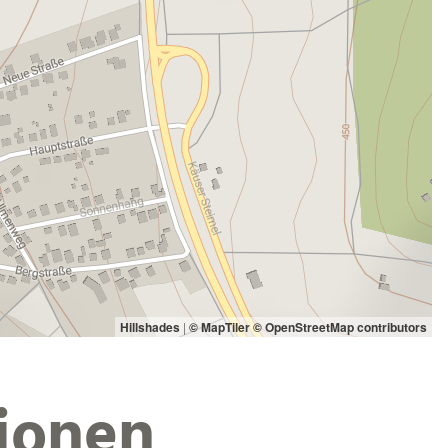
Hillshades
|
© MapTiler
© OpenStreetMap contributors
ionen