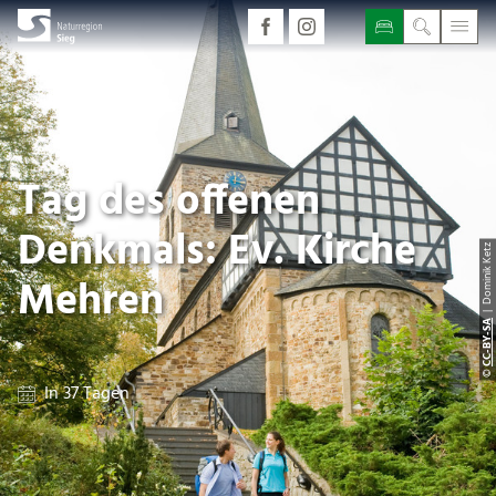
Tag des offenen
Denkmals: Ev. Kirche
| Dominik Ketz
Mehren
CC-BY-SA
©
In 37 Tagen