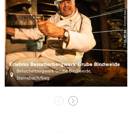
| Dominik Ketz
CC-BY-SA
©
Erlebnis Besucherbergwerk Grube Bindweide
Besucherbergwerk Grube Bindweide,
Steinebach/Sieg