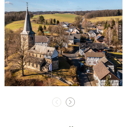
© CC-BY-SA |