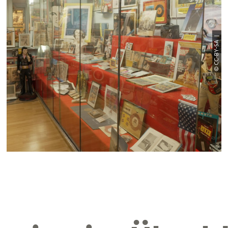
© CC-BY-SA |