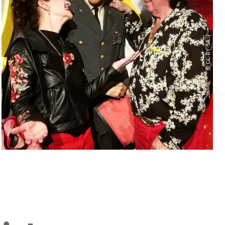
© CC-BY-SA |