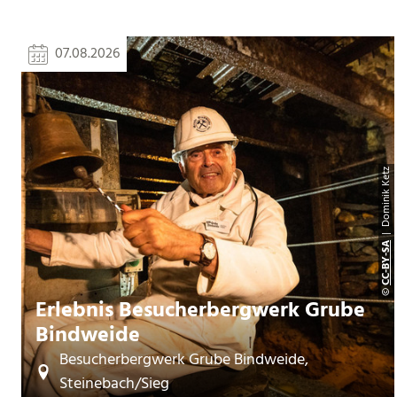
07.08.2026
| Dominik Ketz
CC-BY-SA
©
Erlebnis Besucherbergwerk Grube
Bindweide
Besucherbergwerk Grube Bindweide,
Steinebach/Sieg