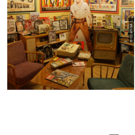
© CC-BY-SA |