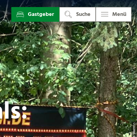
Gastgeber
Suche
Menü
ls:
| Irma Stanto