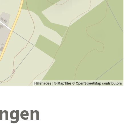
Hillshades
|
© MapTiler
© OpenStreetMap contributors
ungen