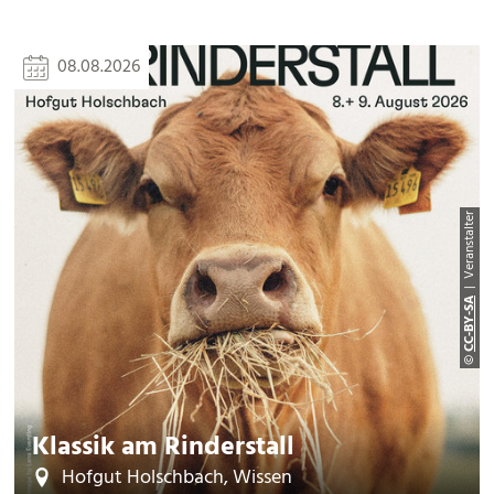
08.08.2026
| Veranstalter
CC-BY-SA
©
Klassik am Rinderstall
Hofgut Holschbach, Wissen