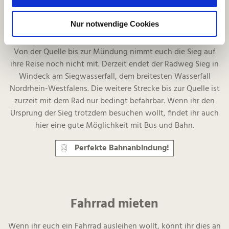
s
lieber den Tag am Ufer der Sieg und in den kühlen Fluten
w
ausklingen lassen? Der nächste Bahnhof bringt euch wieder
Nur notwendige Cookies
a
zurück, ohne die Tour komplett beenden zu müssen.
h
l
Von der Quelle bis zur Mündung nimmt euch die Sieg auf
ihre Reise noch nicht mit. Derzeit endet der Radweg Sieg in
Windeck am Siegwasserfall, dem breitesten Wasserfall
Nordrhein-Westfalens. Die weitere Strecke bis zur Quelle ist
zurzeit mit dem Rad nur bedingt befahrbar. Wenn ihr den
Ursprung der Sieg trotzdem besuchen wollt, findet ihr auch
hier eine gute Möglichkeit mit Bus und Bahn.
Perfekte Bahnanbindung!
Fahrrad mieten
Wenn ihr euch ein Fahrrad ausleihen wollt, könnt ihr dies an