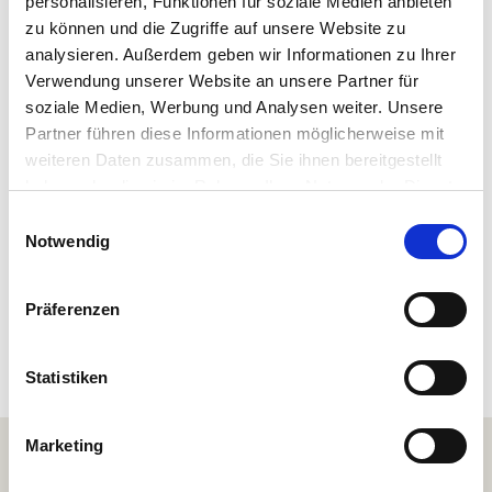
personalisieren, Funktionen für soziale Medien anbieten
zu können und die Zugriffe auf unsere Website zu
analysieren. Außerdem geben wir Informationen zu Ihrer
Verwendung unserer Website an unsere Partner für
soziale Medien, Werbung und Analysen weiter. Unsere
Partner führen diese Informationen möglicherweise mit
weiteren Daten zusammen, die Sie ihnen bereitgestellt
haben oder die sie im Rahmen Ihrer Nutzung der Dienste
gesammelt haben.
E
Backhaus Pieroth
Notwendig
i
Windeck
n
w
Präferenzen
i
l
l
Statistiken
i
g
Marketing
u
Besucherzentrum Naturregion Sieg
n