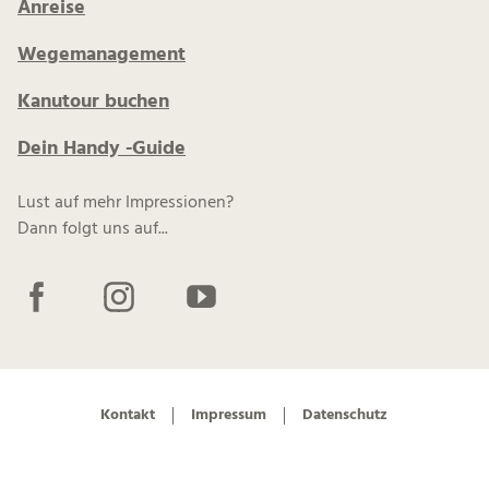
Anreise
Wegemanagement
Kanutour buchen
Dein Handy -Guide
Lust auf mehr Impressionen?
Dann folgt uns auf...
F
I
Y
a
n
o
c
s
u
e
t
t
b
a
u
Kontakt
Impressum
Datenschutz
o
g
b
o
r
e