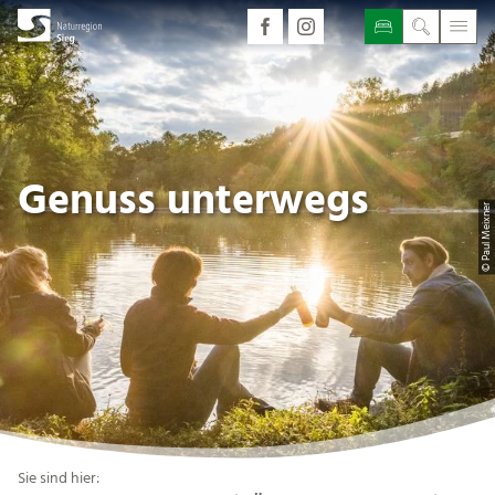
Genuss unterwegs
© Paul Meixner
Sie sind hier: