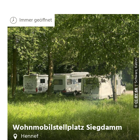
Immer geöffnet
| Schwarz, Katrin
CC-BY-SA
©
Wohnmobilstellplatz Siegdamm
Hennef