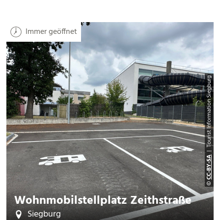
Immer geöffnet
| Tourist Information Siegburg
CC-BY-SA
©
Wohnmobilstellplatz Zeithstraße
Siegburg