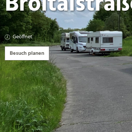
Bröltalstraß
Geöffnet
Besuch planen