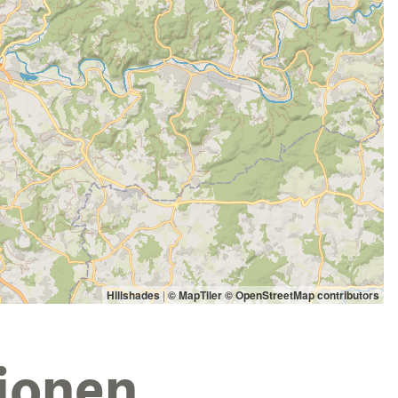
Hillshades
|
© MapTiler
© OpenStreetMap contributors
ionen