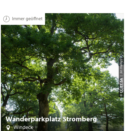
Immer geöffnet
| Jiri Hampl
CC-BY-SA
©
Wanderparkplatz Stromberg
Windeck