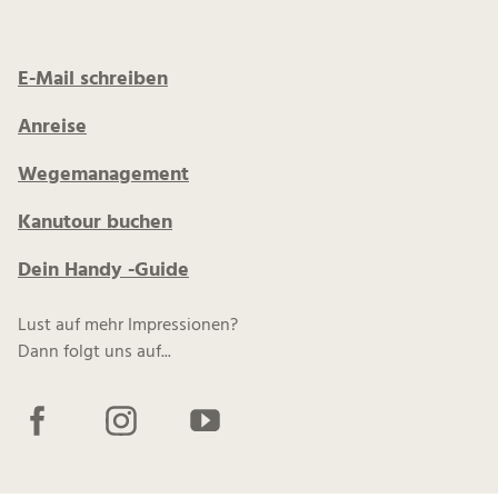
E-Mail schreiben
Anreise
Wegemanagement
Kanutour buchen
Dein Handy -Guide
Lust auf mehr Impressionen?
Dann folgt uns auf...
F
I
Y
a
n
o
c
s
u