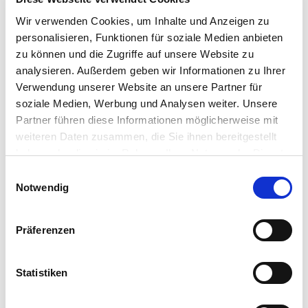
Wir verwenden Cookies, um Inhalte und Anzeigen zu
personalisieren, Funktionen für soziale Medien anbieten
zu können und die Zugriffe auf unsere Website zu
analysieren. Außerdem geben wir Informationen zu Ihrer
Verwendung unserer Website an unsere Partner für
soziale Medien, Werbung und Analysen weiter. Unsere
Partner führen diese Informationen möglicherweise mit
weiteren Daten zusammen, die Sie ihnen bereitgestellt
Allgemeine Informationen
haben oder die sie im Rahmen Ihrer Nutzung der Dienste
gesammelt haben.
E
Notwendig
i
n
w
Präferenzen
Preisinformationen
i
l
l
Statistiken
Anreise
i
g