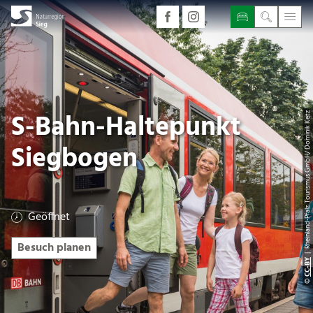
S-Bahn-Haltepunkt
| Rheinland-Pfalz Tourismus GmbH/ Dominik Ketz
Siegbogen
Geöffnet
Besuch planen
CC-BY
©