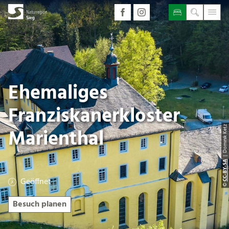
Ehemaliges
Franziskanerkloster
| Dominik Ketz
Marienthal
CC-BY-SA
Geöffnet
©
Besuch planen