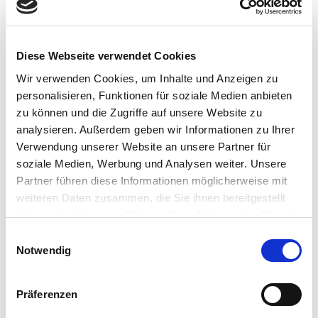
Diese Webseite verwendet Cookies
Wir verwenden Cookies, um Inhalte und Anzeigen zu
personalisieren, Funktionen für soziale Medien anbieten
zu können und die Zugriffe auf unsere Website zu
analysieren. Außerdem geben wir Informationen zu Ihrer
Verwendung unserer Website an unsere Partner für
soziale Medien, Werbung und Analysen weiter. Unsere
Partner führen diese Informationen möglicherweise mit
weiteren Daten zusammen, die Sie ihnen bereitgestellt
haben oder die sie im Rahmen Ihrer Nutzung der Dienste
Auf der Karte
gesammelt haben.
E
Notwendig
i
Ehemaliges Franziskanerkloster Marienthal
n
Am Kloster 13
w
57577 Marienthal
Präferenzen
i
DE