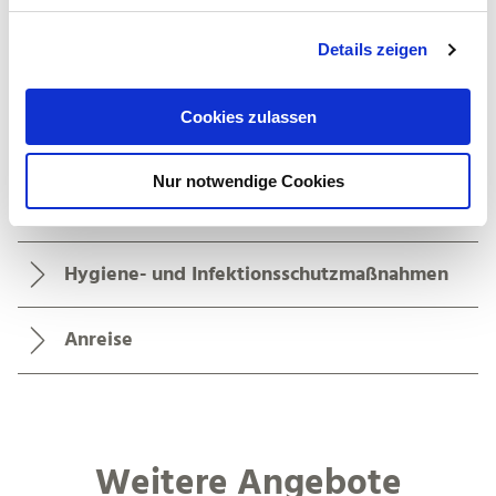
g
Details zeigen
s
Öffnungszeiten
a
u
Cookies zulassen
s
Eignung
w
Nur notwendige Cookies
a
Zahlungsmöglichkeiten
h
l
Hygiene- und Infektionsschutzmaßnahmen
Anreise
Weitere Angebote