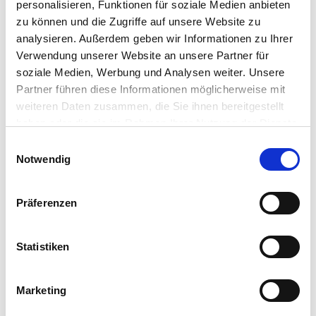
personalisieren, Funktionen für soziale Medien anbieten
zu können und die Zugriffe auf unsere Website zu
analysieren. Außerdem geben wir Informationen zu Ihrer
Verwendung unserer Website an unsere Partner für
soziale Medien, Werbung und Analysen weiter. Unsere
Partner führen diese Informationen möglicherweise mit
weiteren Daten zusammen, die Sie ihnen bereitgestellt
haben oder die sie im Rahmen Ihrer Nutzung der Dienste
gesammelt haben.
E
Notwendig
i
n
w
Präferenzen
i
l
l
Statistiken
i
Allgemeine Informationen
g
Marketing
u
n