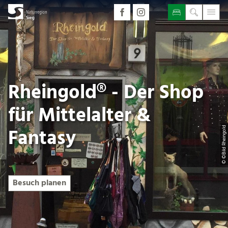
Rheingold® - Der Shop
für Mittelalter &
Fantasy
© ©Bild Rheingold
Besuch planen