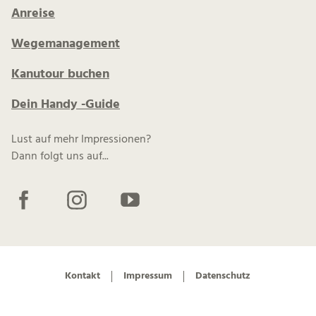
Anreise
Wegemanagement
Kanutour buchen
Dein Handy -Guide
Lust auf mehr Impressionen?
Dann folgt uns auf...
F
I
Y
a
n
o
c
s
u
e
t
t
b
a
u
Kontakt
Impressum
Datenschutz
o
g
b
o
r
e