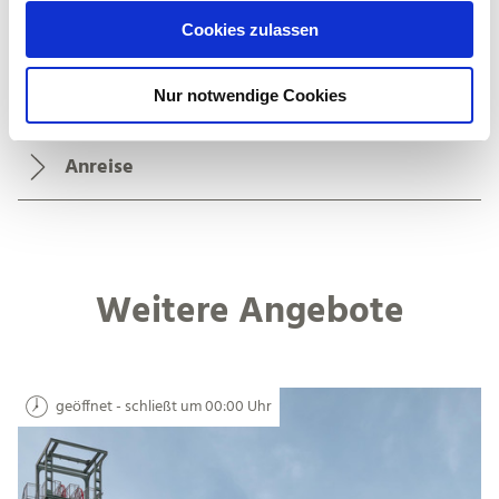
u
Eignung
Cookies zulassen
s
w
Preisinformationen
Nur notwendige Cookies
a
h
l
Anreise
Weitere Angebote
geöffnet - schließt um 00:00 Uhr