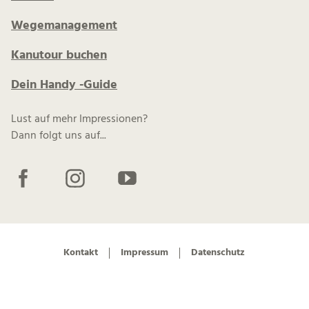
Wegemanagement
Kanutour buchen
Dein Handy -Guide
Lust auf mehr Impressionen?
Dann folgt uns auf...
F
I
Y
a
n
o
c
s
u
e
t
t
b
a
u
Kontakt
Impressum
Datenschutz
o
g
b
o
r
e
k
a