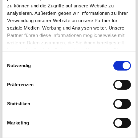
zu können und die Zugriffe auf unsere Website zu
analysieren. Außerdem geben wir Informationen zu Ihrer
Verwendung unserer Website an unsere Partner für
soziale Medien, Werbung und Analysen weiter. Unsere
Allgemeine Informationen
Partner führen diese Informationen möglicherweise mit
weiteren Daten zusammen, die Sie ihnen bereitgestellt
haben oder die sie im Rahmen Ihrer Nutzung der Dienste
gesammelt haben.
E
Notwendig
i
Zahlungsmöglichkeiten
n
w
Präferenzen
Anreise
i
l
l
Statistiken
i
g
Weitere Angebote
Marketing
u
n