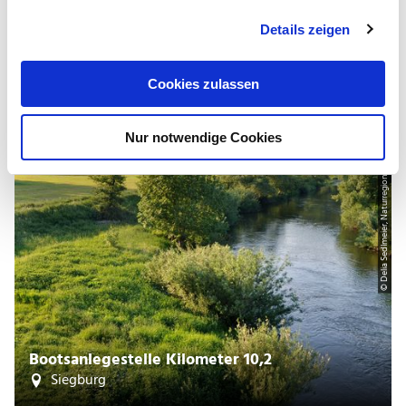
g
Details zeigen
s
Immer geöffnet
a
u
Cookies zulassen
s
w
Nur notwendige Cookies
a
h
© Delia Sedlmeier, Naturregion Sieg
l
Bootsanlegestelle Kilometer 10,2
Siegburg