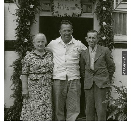
© CC-BY-SA |