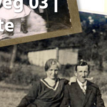
eg 03 |
te