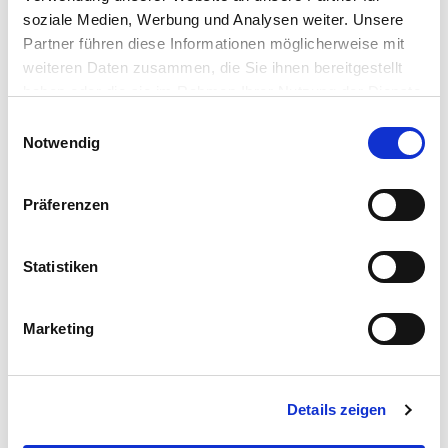
soziale Medien, Werbung und Analysen weiter. Unsere
Partner führen diese Informationen möglicherweise mit
weiteren Daten zusammen, die Sie ihnen bereitgestellt
haben oder die sie im Rahmen Ihrer Nutzung der Dienste
gesammelt haben.
E
Notwendig
i
n
w
Präferenzen
i
l
l
Statistiken
i
g
Marketing
u
n
g
Allgemeine Informationen
Details zeigen
s
a