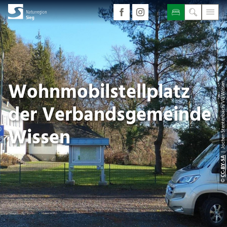
Wohnmobilstellplatz
| Jochen Stentenbach/VG Wissen
der Verbandsgemeinde
Wissen
CC-BY-SA
©