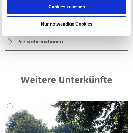
u
Cookies zulassen
s
w
Öffnungszeiten
Nur notwendige Cookies
a
h
l
Preisinformationen
Weitere Unterkünfte