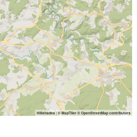
Hillshades
|
© MapTiler
© OpenStreetMap contributors