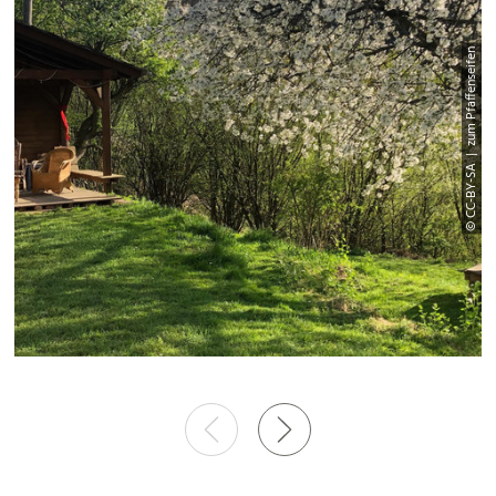
© CC-BY-SA | zum Pfaffenseifen