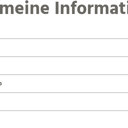
emeine Informat
b
)