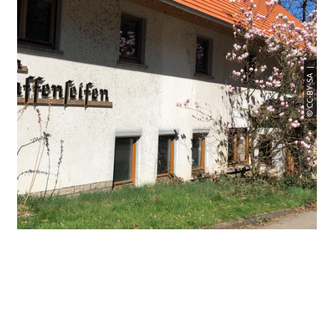
© CC-BY-SA |