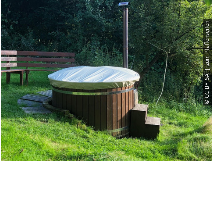
© CC-BY-SA | zum Pfaffenseifen