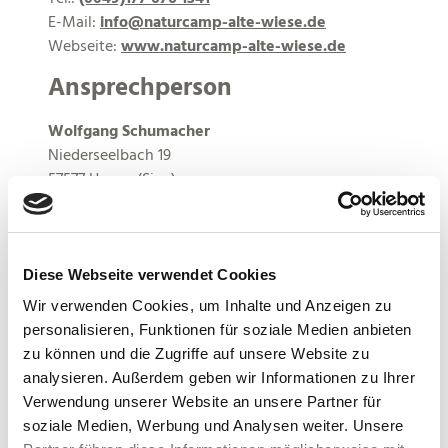
E-Mail:
info@naturcamp-alte-wiese.de
Webseite:
www.naturcamp-alte-wiese.de
Ansprechperson
Wolfgang Schumacher
Niederseelbach 19
57577 Hamm (Sieg)
DE
Tel.:
(0049) 0177 676 1341
E-Mail:
info@naturcamp-alte-wiese.de
Diese Webseite verwendet Cookies
Webseite:
www.naturcamp-alte-wiese.de
Wir verwenden Cookies, um Inhalte und Anzeigen zu
personalisieren, Funktionen für soziale Medien anbieten
Anreise planen
zu können und die Zugriffe auf unsere Website zu
analysieren. Außerdem geben wir Informationen zu Ihrer
Verwendung unserer Website an unsere Partner für
soziale Medien, Werbung und Analysen weiter. Unsere