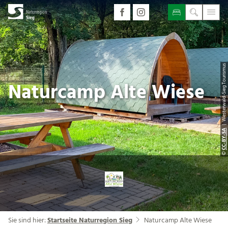
| Westerwald-Sieg Tourismus
Naturcamp Alte Wiese
CC-BY-SA
©
Sie sind hier:
Startseite Naturregion Sieg
Naturcamp Alte Wiese