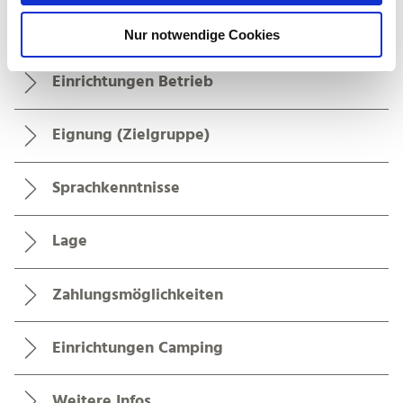
w
Nur notwendige Cookies
a
h
Einrichtungen Betrieb
l
Eignung (Zielgruppe)
Sprachkenntnisse
Lage
Zahlungsmöglichkeiten
Einrichtungen Camping
Weitere Infos