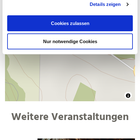
Details zeigen
s
a
u
Cookies zulassen
s
w
Nur notwendige Cookies
a
h
l
Weitere Veranstaltungen