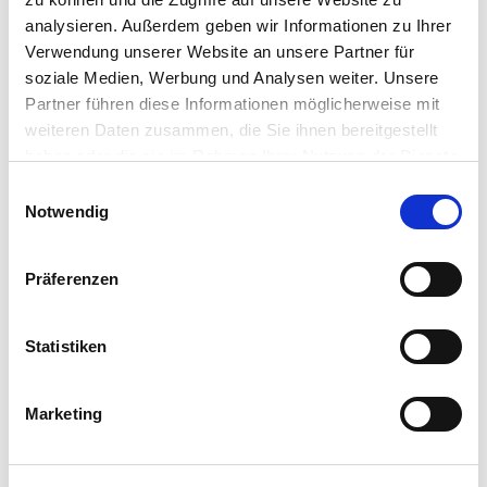
analysieren. Außerdem geben wir Informationen zu Ihrer
Verwendung unserer Website an unsere Partner für
Auf der Karte
soziale Medien, Werbung und Analysen weiter. Unsere
Partner führen diese Informationen möglicherweise mit
Hofgut Holschbach
weiteren Daten zusammen, die Sie ihnen bereitgestellt
Holschbach 1
haben oder die sie im Rahmen Ihrer Nutzung der Dienste
57537 Wissen
gesammelt haben.
DE
E
Notwendig
i
E-Mail:
karten@klassik-am-rinderstall.de
n
Webseite:
klassik-am-rinderstall.de
w
Präferenzen
i
Anreise planen
l
l
Statistiken
i
g
Marketing
u
n
g