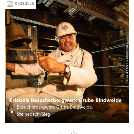
07.08.2026
| Dominik Ketz
CC-BY-SA
©
Erlebnis Besucherbergwerk Grube Bindweide
Besucherbergwerk Grube Bindweide,
Steinebach/Sieg