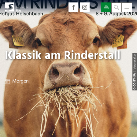
Klassik am Rinderstall
| Veranstalter
CC-BY-SA
Morgen
©