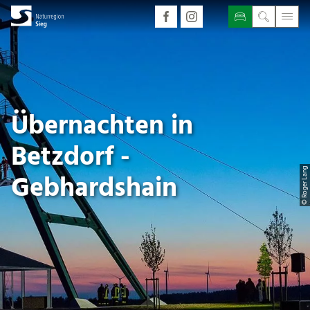
Übernachten in
Betzdorf -
© Roger Lang
Gebhardshain