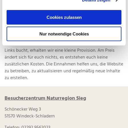
eure Wunsch-Unterkunft direkt buchen könnt*
s
a
u
Cookies zulassen
s
*Werbehinweis: In einigen Beiträgen verwenden wir
w
Affiliate-Links zur Empfehlung von Unterkünften sowie der
Nur notwendige Cookies
a
Suche von Unterkünften auf Karten. Diese Links sind mit
h
einem Sternchen (*) gekennzeichnet. Wenn ihr über diese
l
Links bucht, erhalten wir eine kleine Provision. Am Preis
ändert sich für euch nichts, es entstehen euch keine
zusätzlichen Kosten. Die Einnahmen helfen uns, die Website
zu betreiben, zu aktualisieren und regelmäßig neue Inhalte
zu erstellen.
Besucherzentrum Naturregion Sieg
Schönecker Weg 3
51570 Windeck-Schladern
Telefon: 02292 9562023