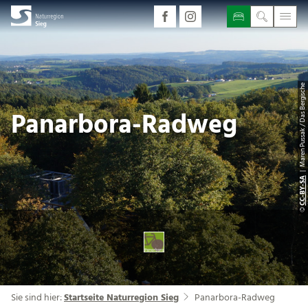
| Maren Pussak / Das Bergische
Panarbora-Radweg
CC-BY-SA
©
Sie sind hier:
Startseite Naturregion Sieg
Panarbora-Radweg