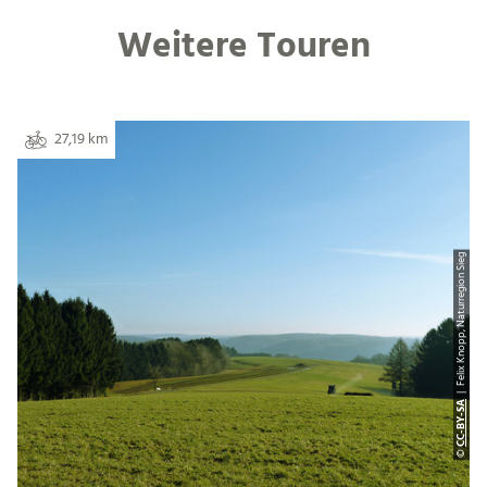
Weitere Touren
27,19 km
| Felix Knopp, Naturregion Sieg
CC-BY-SA
©