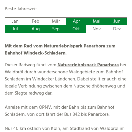
Beste Jahreszeit
Jan
Feb
Mär
Apr
Mai
Jun
Jul
Aug
Sep
Okt
Nov
Dez
Mit dem Rad vom Naturerlebnispark Panarbora zum
Bahnhof Windeck-Schladern.
Dieser Radweg führt vom
Naturerlebnispark Panarbora
bei
Waldbröl durch wunderschöne Waldgebiete zum Bahnhof
Schladern im Windecker Ländchen. Dabei stellt er auch eine
ideale Verbindung zwischen dem Nutscheidhöhenweg und
dem Siegtalradweg dar.
Anreise mit dem ÖPNV: mit der Bahn bis zum Bahnhof
Schladern, von dort fährt der Bus 342 bis Panarbora.
Nur 40 km östlich von Köln, am Stadtrand von Waldbröl im