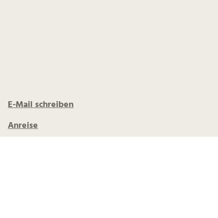
E-Mail schreiben
Anreise
Wegemanagement
Kanutour buchen
Dein Handy -Guide
Lust auf mehr Impressionen?