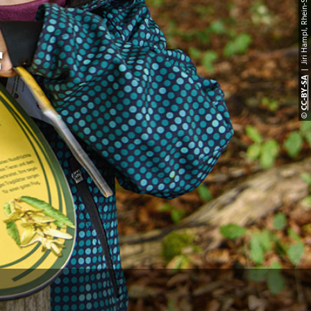
| Jiri Hampl, Rhein-Sieg Tourism
f
CC-BY-S