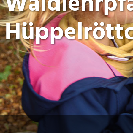
Waldlehrpfa
Hüppelröttc