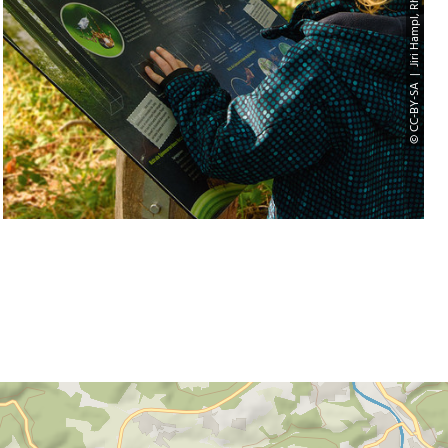
© CC-BY-SA | Jiri Hampl, Rhein-Sieg Tourismus