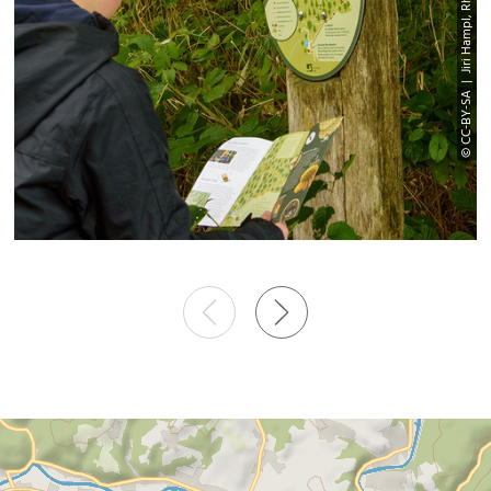
© CC-BY-SA | Jiri Hampl, Rhein-Sieg Tourismus