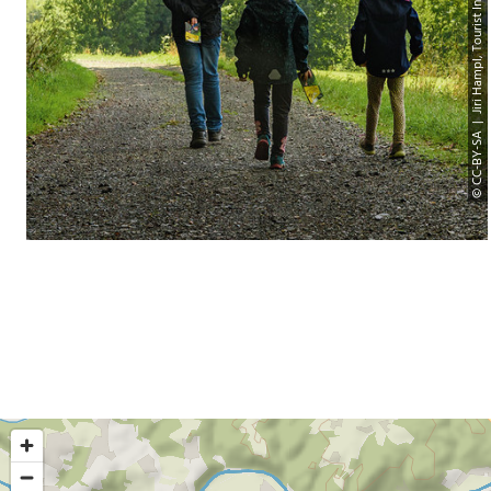
© CC-BY-SA | Jiri Hampl, Tourist Information Gemeinde Eitorf