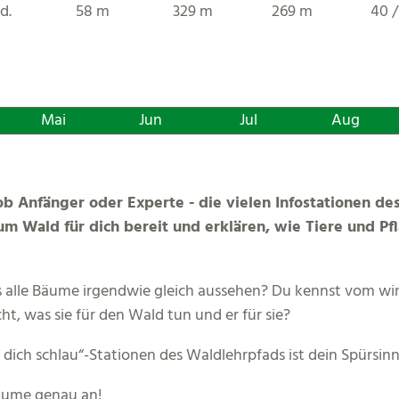
d.
58 m
329 m
269 m
40 /
Mai
Jun
Jul
Aug
ob Anfänger oder Experte - die vielen Infostationen d
um Wald für dich bereit und erklären, wie Tiere und P
 alle Bäume irgendwie gleich aussehen? Du kennst vom win
cht, was sie für den Wald tun und er für sie?
ch schlau“-Stationen des Waldlehrpfads ist dein Spürsinn
Bäume genau an!