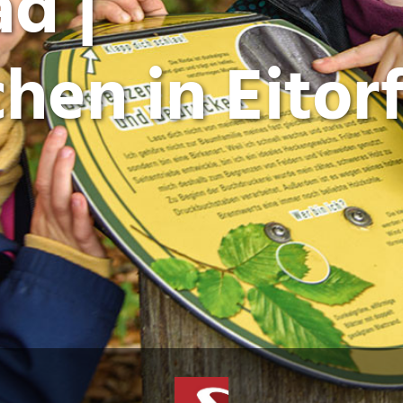
d |
hen in Eitor