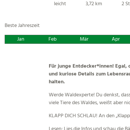
leicht
3,72 km
2 St
Beste Jahreszeit
Jan
Feb
Mär
Apr
Für junge Entdecker*innen! Egal, 
und kuriose Details zum Lebensra
halten.
Werde Waldexperte! Du denkst, dass
viele Tiere des Waldes, weißt aber ni
KLAPP DICH SCHLAU! An den „Klapp di
Lesen: Lies die Infos und schau die 