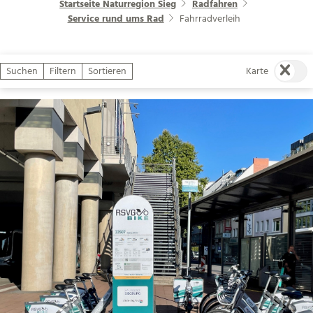
Startseite Naturregion Sieg
Radfahren
Service rund ums Rad
Fahrradverleih
Suchen
Filtern
Sortieren
Karte
| Alexandra Apfelbaum
CC-BY-SA
©