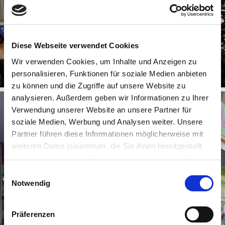
©
Diese Webseite verwendet Cookies
Lukas Fahrräder
Wir verwenden Cookies, um Inhalte und Anzeigen zu
Eitorf
personalisieren, Funktionen für soziale Medien anbieten
zu können und die Zugriffe auf unsere Website zu
analysieren. Außerdem geben wir Informationen zu Ihrer
Verwendung unserer Website an unsere Partner für
soziale Medien, Werbung und Analysen weiter. Unsere
Partner führen diese Informationen möglicherweise mit
weiteren Daten zusammen, die Sie ihnen bereitgestellt
haben oder die sie im Rahmen Ihrer Nutzung der Dienste
gesammelt haben.
E
| Stadt Troisdorf
Notwendig
i
n
w
Präferenzen
CC-BY-SA
i