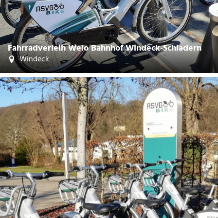
Fahrradverleih Welo Bahnhof Windeck-Schladern
Windeck
| Rhein-Sieg-Kreis
CC-BY-SA