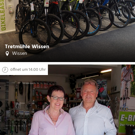
CC-BY-SA
©
Tretmühle Wissen
Wissen
öffnet um 14:00 Uhr
| Zweirad Viehof, Maria Müller-López