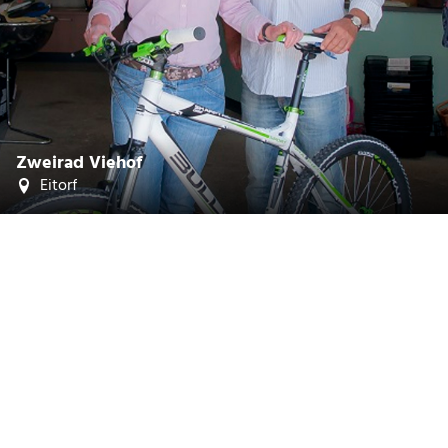
CC-BY-SA
©
Zweirad Viehof
Eitorf