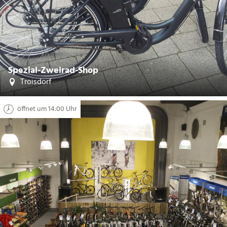
CC-BY-SA
Spezial-Zweirad-Shop
©
Troisdorf
öffnet um 14:00 Uhr
| Daniela Ferfort-Wagner/Tretmühle Betzdorf