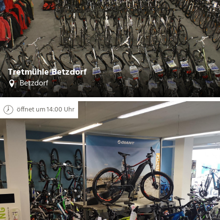
CC-BY-SA
©
Tretmühle Betzdorf
Betzdorf
öffnet um 14:00 Uhr
| Tretmühle Wissen