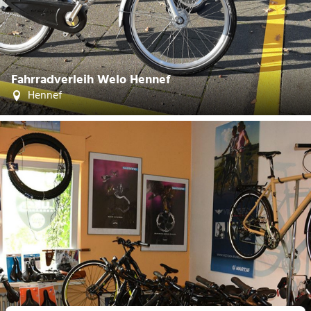
Fahrradverleih Welo Hennef
Hennef
| Lukas Fahrräder
CC-BY-SA