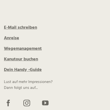
E-Mail schreiben
Anreise
Wegemanagement
Kanutour buchen
Dein Handy -Guide
Lust auf mehr Impressionen?
Dann folgt uns auf...
F
I
Y
a
n
o