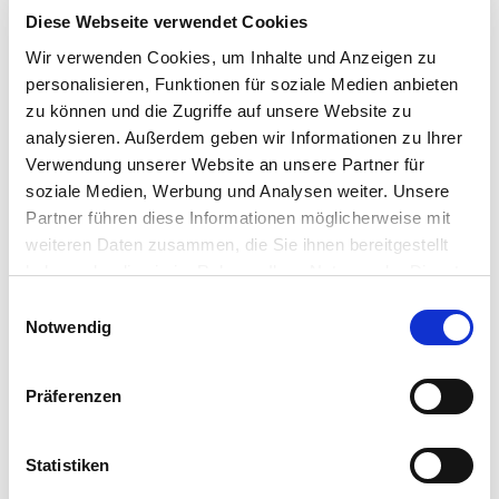
Diese Webseite verwendet Cookies
Wir verwenden Cookies, um Inhalte und Anzeigen zu
personalisieren, Funktionen für soziale Medien anbieten
zu können und die Zugriffe auf unsere Website zu
analysieren. Außerdem geben wir Informationen zu Ihrer
Verwendung unserer Website an unsere Partner für
soziale Medien, Werbung und Analysen weiter. Unsere
Partner führen diese Informationen möglicherweise mit
weiteren Daten zusammen, die Sie ihnen bereitgestellt
haben oder die sie im Rahmen Ihrer Nutzung der Dienste
Allgemeine Informationen
gesammelt haben.
E
Notwendig
i
n
w
Präferenzen
i
Eignung
l
l
Statistiken
i