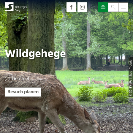
Wildgehege
| Stadt Troisdorf
Geöffnet
CC-BY-SA
Besuch planen
©