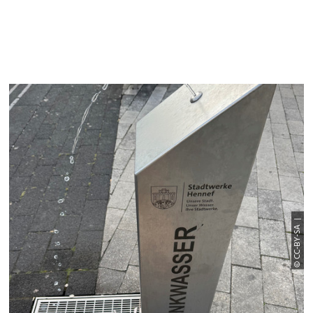
© CC-BY-SA |