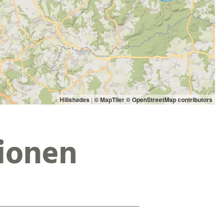
Hillshades
|
© MapTiler
© OpenStreetMap contributors
ionen