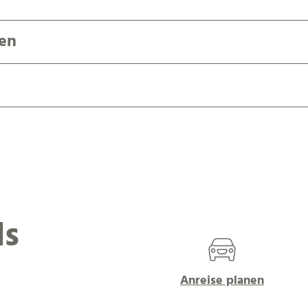
en
ls
Anreise planen