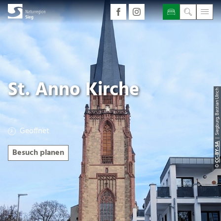
St. Anno Kirche
| Siegburg, Bastian Ulrich
Geöffnet
CC-BY-SA
Besuch planen
©