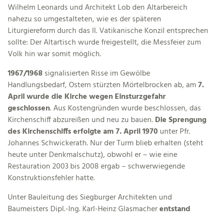
Wilhelm Leonards und Architekt Lob den Altarbereich
nahezu so umgestalteten, wie es der späteren
Liturgiereform durch das II. Vatikanische Konzil entsprechen
sollte: Der Altartisch wurde freigestellt, die Messfeier zum
Volk hin war somit möglich.
1967/1968
signalisierten Risse im Gewölbe
Handlungsbedarf, Ostern stürzten Mörtelbrocken ab, am
7.
April wurde die Kirche wegen Einsturzgefahr
geschlossen
. Aus Kostengründen wurde beschlossen, das
Kirchenschiff abzureißen und neu zu bauen.
Die Sprengung
des Kirchenschiffs erfolgte am 7. April 1970
unter Pfr.
Johannes Schwickerath. Nur der Turm blieb erhalten (steht
heute unter Denkmalschutz), obwohl er – wie eine
Restauration 2003 bis 2008 ergab – schwerwiegende
Konstruktionsfehler hatte.
Unter Bauleitung des Siegburger Architekten und
Baumeisters Dipl.-Ing. Karl-Heinz Glasmacher
entstand