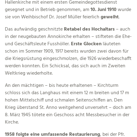
Hallenkirche mit einem ersten Gemeindegottesdienst
gesegnet und in Betrieb genommen, am
10. Juni 1910
wurde
sie von Weihbischof Dr. Josef Müller feierlich
geweiht
.
Das aufwändig geschnitzte
Retabel des Hochaltars
– auch
in der neugebauten Annokirche erhalten – stifteten die Ehe-
und Geschäftsleute Fusshöller.
Erste Glocken
läuteten
schon im Sommer 1909, 1917 bereits wurden zwei davon für
die Kriegsrüstung eingeschmolzen, die 1926 wiederbeschafft
werden konnten. Ein Schicksal, das sich auch im Zweiten
Weltkrieg wiederholte.
An den mächtigen – bis heute erhaltenen – Kirchturm
schloss sich das Langhaus mit einem 12 m breiten und 17 m
hohen Mittelschiff und schmalen Seitenschiffen an. Den
Krieg überstand St. Anno weitgehend unversehrt – doch am
8. März 1945 tötete ein Geschoss acht Messbesucher in der
Kirche.
1958 folgte eine umfassende Restaurierung
, bei der Pfr.