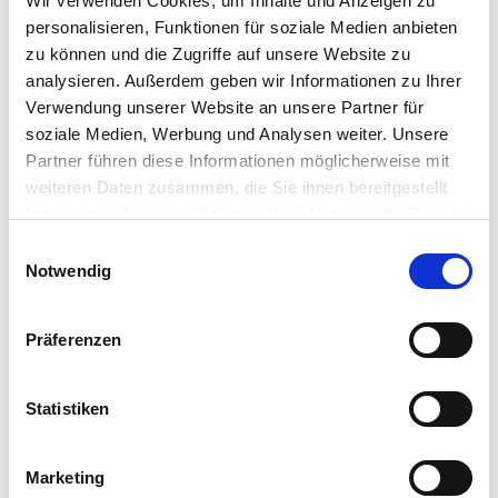
Wir verwenden Cookies, um Inhalte und Anzeigen zu
personalisieren, Funktionen für soziale Medien anbieten
zu können und die Zugriffe auf unsere Website zu
analysieren. Außerdem geben wir Informationen zu Ihrer
Verwendung unserer Website an unsere Partner für
soziale Medien, Werbung und Analysen weiter. Unsere
Partner führen diese Informationen möglicherweise mit
weiteren Daten zusammen, die Sie ihnen bereitgestellt
haben oder die sie im Rahmen Ihrer Nutzung der Dienste
gesammelt haben.
E
Notwendig
i
n
Allgemeine Informationen
w
Präferenzen
i
l
l
Statistiken
i
Öffnungszeiten
g
Marketing
u