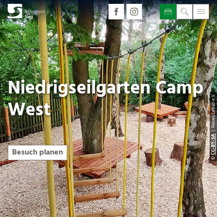
Niedrigseilgarten Camp
| Neues Leben e.V.
West
CC-BY-SA
Besuch planen
©