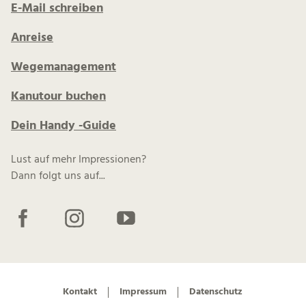
E-Mail schreiben
Anreise
Wegemanagement
Kanutour buchen
Dein Handy -Guide
Lust auf mehr Impressionen?
Dann folgt uns auf...
F
I
Y
a
n
o
c
s
u
e
t
t
b
a
u
Kontakt
Impressum
Datenschutz