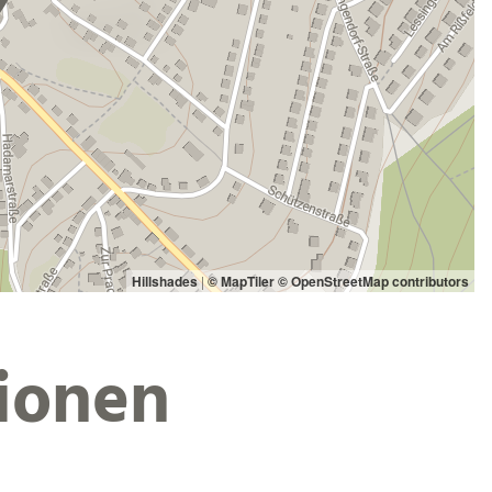
Hillshades
|
© MapTiler
© OpenStreetMap contributors
ionen