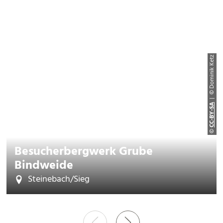
| © Dominik Ketz
CC-BY-SA
©
Besucherbergwerk Grube
Bindweide
Steinebach/Sieg