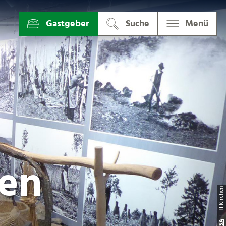
Gastgeber
Suche
Menü
hen
| TI Kirche