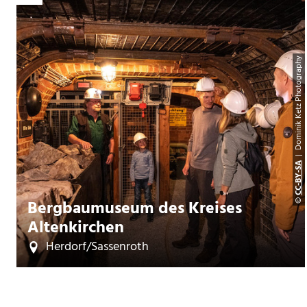
| Dominik Ketz Photography
CC-BY-SA
©
Bergbaumuseum des Kreises
Altenkirchen
Herdorf/Sassenroth