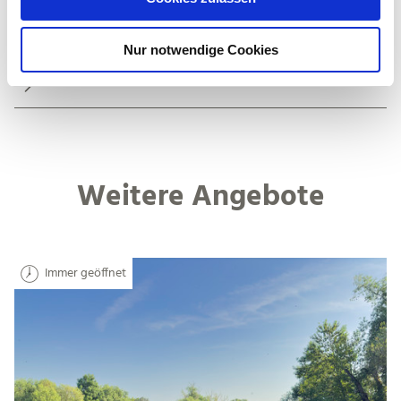
s
Preisinformationen
w
Nur notwendige Cookies
a
h
Anreise
l
Weitere Angebote
Immer geöffnet