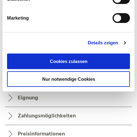
i
g
Marketing
u
n
g
Allgemeine Informationen
Details zeigen
s
a
u
Cookies zulassen
s
w
Öffnungszeiten
Nur notwendige Cookies
a
h
l
Eignung
Zahlungsmöglichkeiten
Preisinformationen