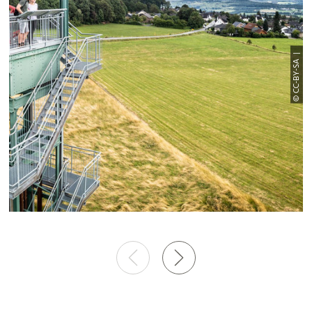
© CC-BY-SA |