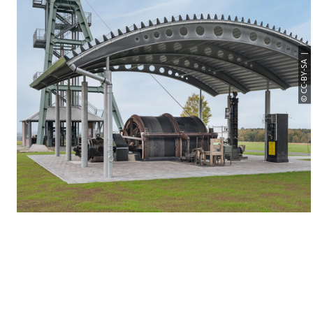
© CC-BY-SA |