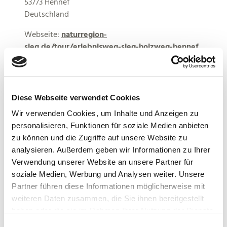
53773 Hennef
Deutschland
Webseite:
naturregion-
sieg.de/tour/erlebnisweg-sieg-holzweg-hennef
Anreise planen
Diese Webseite verwendet Cookies
Wir verwenden Cookies, um Inhalte und Anzeigen zu
personalisieren, Funktionen für soziale Medien anbieten
zu können und die Zugriffe auf unsere Website zu
analysieren. Außerdem geben wir Informationen zu Ihrer
Verwendung unserer Website an unsere Partner für
soziale Medien, Werbung und Analysen weiter. Unsere
Partner führen diese Informationen möglicherweise mit
weiteren Daten zusammen, die Sie ihnen bereitgestellt
haben oder die sie im Rahmen Ihrer Nutzung der Dienste
gesammelt haben.
E