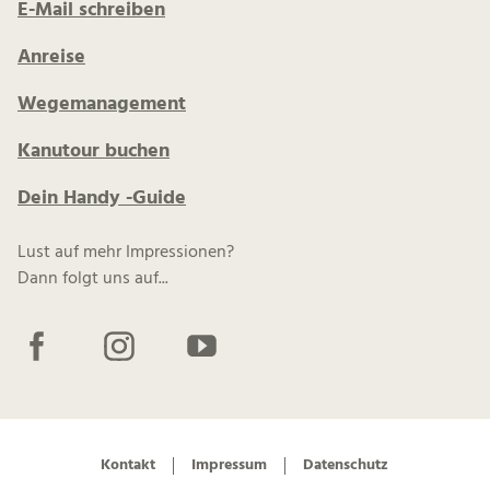
E-Mail schreiben
Anreise
Wegemanagement
Kanutour buchen
Dein Handy -Guide
Lust auf mehr Impressionen?
Dann folgt uns auf...
F
I
Y
a
n
o
c
s
u
e
t
t
b
a
u
Kontakt
Impressum
Datenschutz