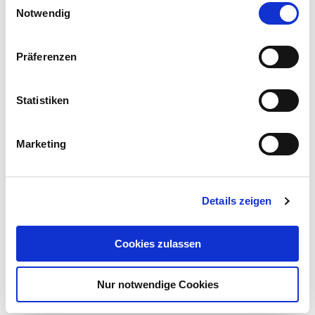
Notwendig
i
n
w
Präferenzen
i
l
l
Statistiken
i
g
Marketing
Allgemeine Informationen
u
n
g
Details zeigen
s
a
u
Zahlungsmöglichkeiten
Cookies zulassen
s
w
Nur notwendige Cookies
a
h