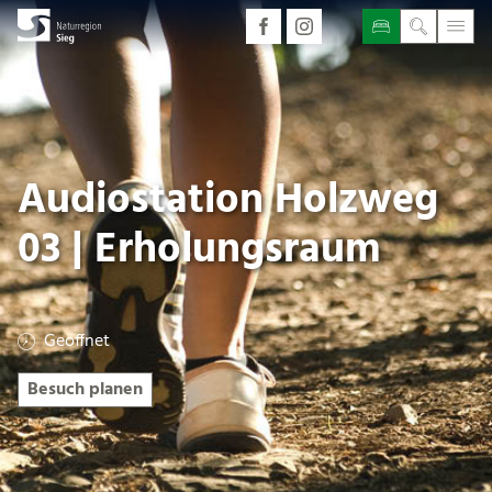
Audiostation Holzweg
03 | Erholungsraum
Geöffnet
Besuch planen