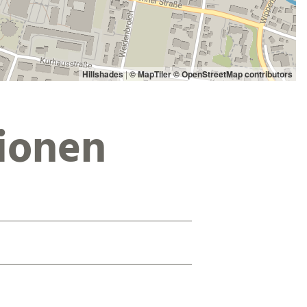
Hillshades
|
© MapTiler
© OpenStreetMap contributors
ionen