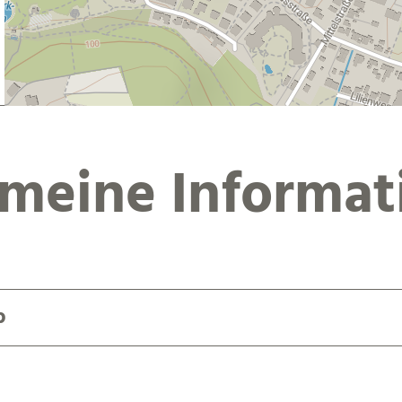
emeine Informat
b