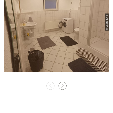
© CC-BY-SA |