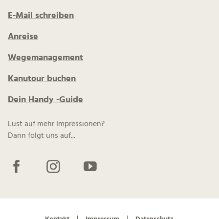
E-Mail schreiben
Anreise
Wegemanagement
Kanutour buchen
Dein Handy -Guide
Lust auf mehr Impressionen?
Dann folgt uns auf...
F
I
Y
a
n
o
c
s
u
e
t
t