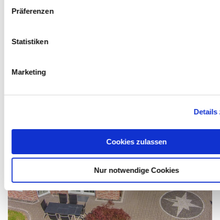
w
Präferenzen
Weitere Unterkünfte
i
l
l
Statistiken
i
g
Marketing
u
n
g
Details
s
a
u
Cookies zulassen
s
w
Nur notwendige Cookies
a
h
l