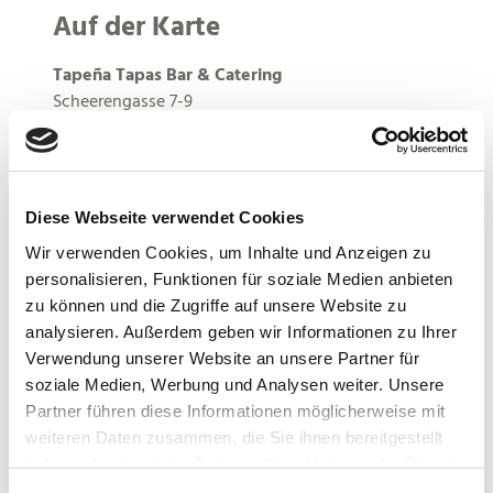
Auf der Karte
Tapeña Tapas Bar & Catering
Scheerengasse 7-9
53721 Siegburg
Deutschland
Tel.:
02241 301 07 68
Diese Webseite verwendet Cookies
E-Mail:
kontakt@tapena-siegburg.de
Webseite:
tapena-siegburg.de
Wir verwenden Cookies, um Inhalte und Anzeigen zu
personalisieren, Funktionen für soziale Medien anbieten
zu können und die Zugriffe auf unsere Website zu
F
I
analysieren. Außerdem geben wir Informationen zu Ihrer
a
n
Verwendung unserer Website an unsere Partner für
Anreise planen
c
s
soziale Medien, Werbung und Analysen weiter. Unsere
e
t
Partner führen diese Informationen möglicherweise mit
b
a
weiteren Daten zusammen, die Sie ihnen bereitgestellt
o
g
haben oder die sie im Rahmen Ihrer Nutzung der Dienste
gesammelt haben.