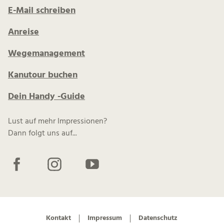
E-Mail schreiben
Anreise
Wegemanagement
Kanutour buchen
Dein Handy -Guide
Lust auf mehr Impressionen?
Dann folgt uns auf...
F
I
Y
a
n
o
c
s
u
e
t
t
b
a
u
Kontakt
Impressum
Datenschutz