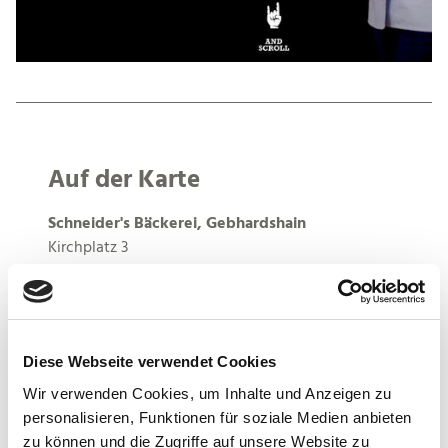
Auf der Karte
Schneider's Bäckerei, Gebhardshain
Kirchplatz 3
57580 Gebhardshain
DE
Tel.:
+49 2747 9152794
Mobil:
+49 0271 7729 50
Diese Webseite verwendet Cookies
Fax:
+49 271 7729 577
Wir verwenden Cookies, um Inhalte und Anzeigen zu
E-Mail:
info@schneiders-baeckerei.de
personalisieren, Funktionen für soziale Medien anbieten
Webseite:
www.schneiders-baeckerei.de
zu können und die Zugriffe auf unsere Website zu