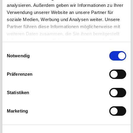
analysieren. Außerdem geben wir Informationen zu Ihrer
Anreise planen
Verwendung unserer Website an unsere Partner für
soziale Medien, Werbung und Analysen weiter. Unsere
Partner führen diese Informationen möglicherweise mit
weiteren Daten zusammen, die Sie ihnen bereitgestellt
haben oder die sie im Rahmen Ihrer Nutzung der Dienste
gesammelt haben.
E
Notwendig
i
n
w
Präferenzen
i
l
l
Statistiken
i
g
Marketing
u
n
g