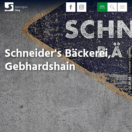
Schneider's Bäckerei,
| Schneider´s Bäckerei
Gebhardshain
CC-BY-SA
©