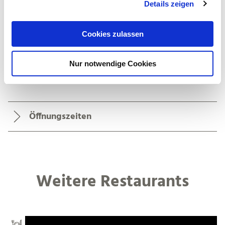
Details zeigen
s
a
u
Cookies zulassen
s
Allgemeine Informationen
w
Nur notwendige Cookies
a
h
l
Öffnungszeiten
Weitere Restaurants