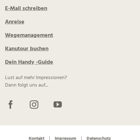
E-Mail schreiben
Anreise
Wegemanagement
Kanutour buchen
Dein Handy -Guide
Lust auf mehr Impressionen?
Dann folgt uns auf...
F
I
Y
a
n
o
c
s
u
e
t
t
b
a
u
Kontakt
Impressum
Datenschutz