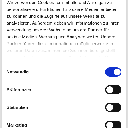
Wir verwenden Cookies, um Inhalte und Anzeigen zu
personalisieren, Funktionen für soziale Medien anbieten
Allgemeine Informationen
zu können und die Zugriffe auf unsere Website zu
analysieren. Außerdem geben wir Informationen zu Ihrer
Verwendung unserer Website an unsere Partner für
soziale Medien, Werbung und Analysen weiter. Unsere
Partner führen diese Informationen möglicherweise mit
Öffnungszeiten
weiteren Daten zusammen, die Sie ihnen bereitgestellt
haben oder die sie im Rahmen Ihrer Nutzung der Dienste
gesammelt haben.
E
Eignung
Notwendig
i
n
Küchenzeiten
w
Präferenzen
i
l
Anreise
l
Statistiken
i
g
Marketing
u