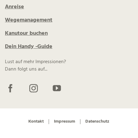
Anreise
Wegemanagement
Kanutour buchen
Dein Handy -Guide
Lust auf mehr Impressionen?
Dann folgt uns auf...
F
I
Y
a
n
o
c
s
u
e
t
t
b
a
u
Kontakt
Impressum
Datenschutz
o
g
b