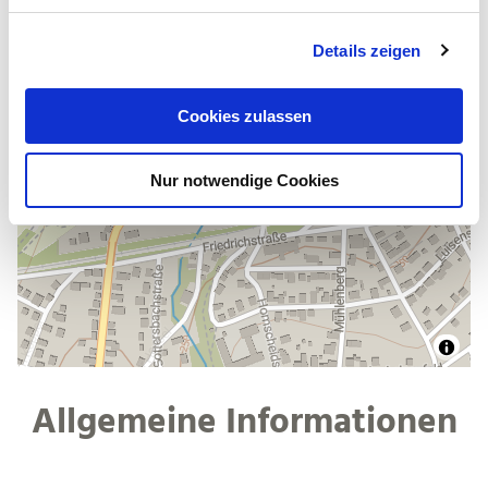
g
Details zeigen
s
a
u
Cookies zulassen
s
w
Nur notwendige Cookies
a
h
l
Allgemeine Informationen