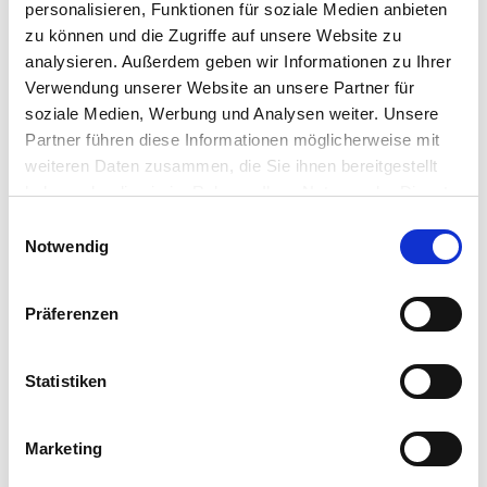
personalisieren, Funktionen für soziale Medien anbieten
zu können und die Zugriffe auf unsere Website zu
Auf der Karte
analysieren. Außerdem geben wir Informationen zu Ihrer
Verwendung unserer Website an unsere Partner für
Pizzeria Amore Mio
soziale Medien, Werbung und Analysen weiter. Unsere
Glockenfeld 7
Partner führen diese Informationen möglicherweise mit
57562 Herdorf
weiteren Daten zusammen, die Sie ihnen bereitgestellt
DE
haben oder die sie im Rahmen Ihrer Nutzung der Dienste
gesammelt haben.
Tel.:
+49 27449326840
E
E-Mail:
service@ordersmart.de
Notwendig
i
Webseite:
amoremio-herdorf.de
n
w
Präferenzen
Anreise planen
i
l
l
Statistiken
i
g
Marketing
u
n