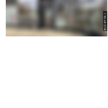
© CC-BY-SA |