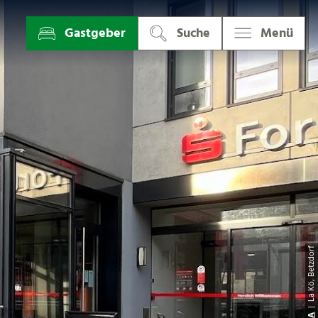
Gastgeber
Suche
Menü
| La Kö, Betzdor