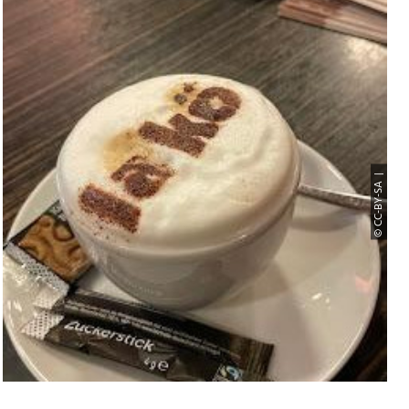
© CC-BY-SA |