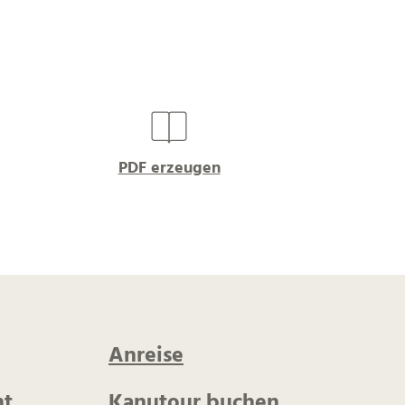
PDF erzeugen
Anreise
t
Kanutour buchen