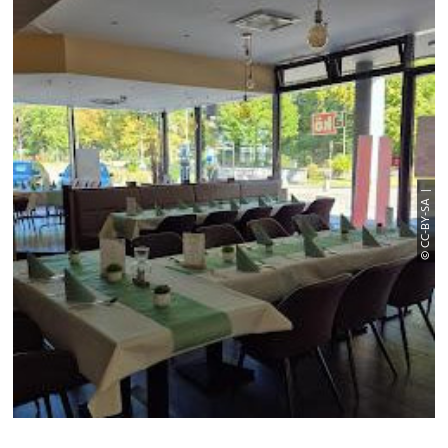
© CC-BY-SA |