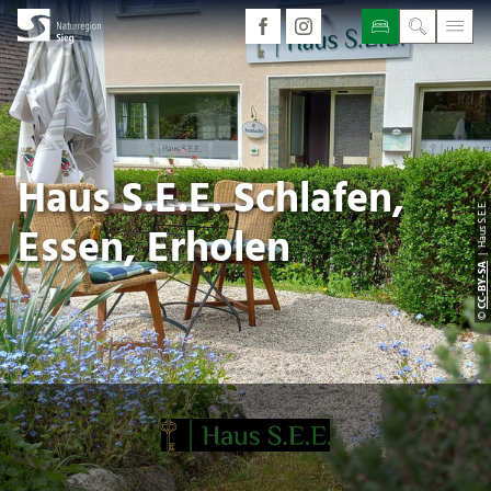
Haus S.E.E. Schlafen,
| Haus S.E.E.
Essen, Erholen
CC-BY-SA
©