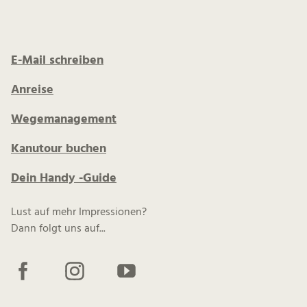
E-Mail schreiben
Anreise
Wegemanagement
Kanutour buchen
Dein Handy -Guide
Lust auf mehr Impressionen?
Dann folgt uns auf...
F
I
Y
a
n
o