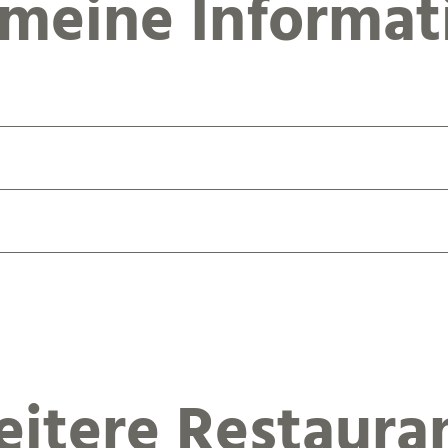
emeine Informat
itere Restaura