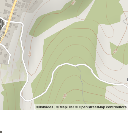
Hillshades
|
© MapTiler
© OpenStreetMap contributors