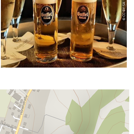
© CC-BY-SA |