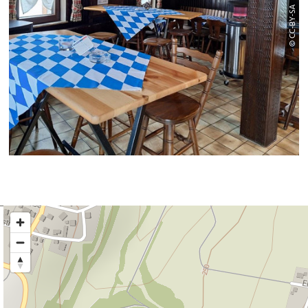
© CC-BY-SA |