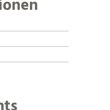
ionen
nts