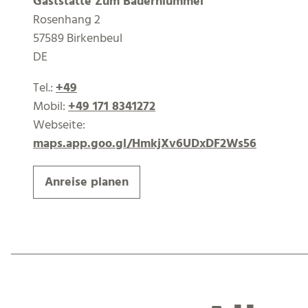
Gaststätte Zum Bauernlümmel
Rosenhang 2
57589 Birkenbeul
DE
Tel.:
+49
Mobil:
+49 171 8341272
Webseite:
maps.app.goo.gl/HmkjXv6UDxDF2Ws56
Anreise planen