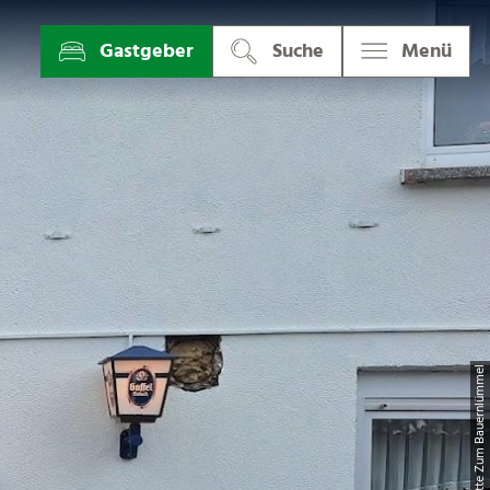
Gastgeber
Suche
Menü
| Gaststätte Zum Bauernlümm