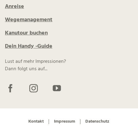
Anreise
Wegemanagement
Kanutour buchen
Dein Handy -Guide
Lust auf mehr Impressionen?
Dann folgt uns auf...
F
I
Y
a
n
o
c
s
u
e
t
t
b
a
u
Kontakt
Impressum
Datenschutz
o
g
b