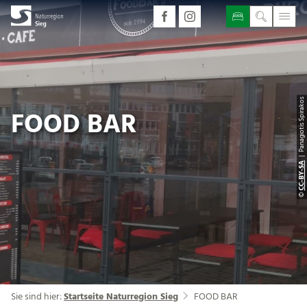
| Panagiotis Spirakos
FOOD BAR
CC-BY-SA
©
Sie sind hier:
Startseite Naturregion Sieg
FOOD BAR