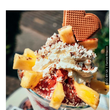
© CC-BY-SA | Familie Ritacco