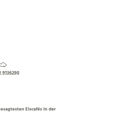
2 9136290
gesagtesten Eiscafés in der