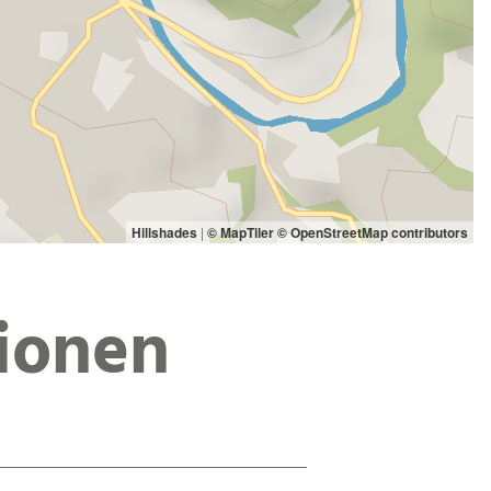
Hillshades
|
© MapTiler
© OpenStreetMap contributors
ionen