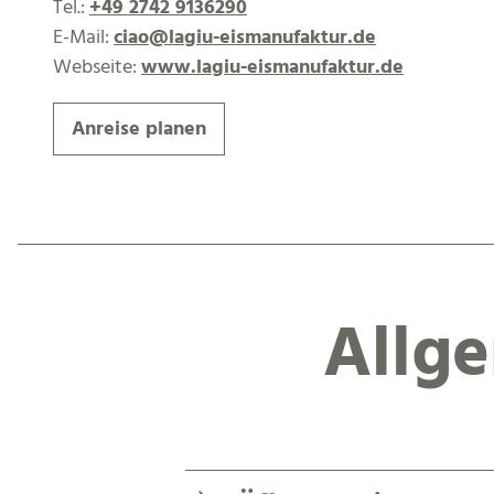
Tel.:
+49 2742 9136290
E-Mail:
ciao@lagiu-eismanufaktur.de
Webseite:
www.lagiu-eismanufaktur.de
Anreise planen
Allg