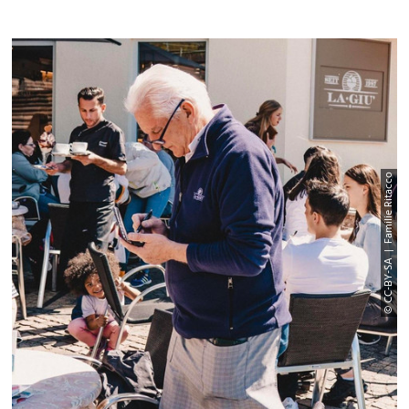
© CC-BY-SA | Familie Ritacco