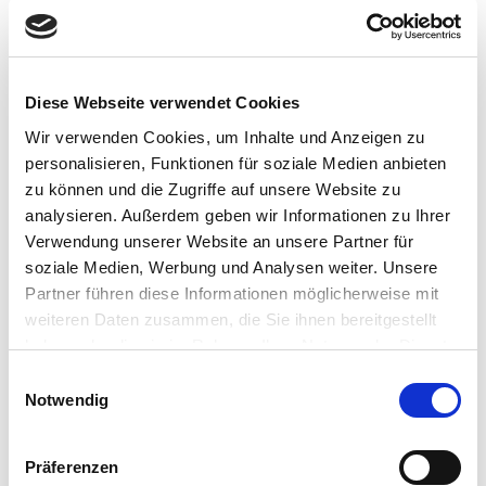
Diese Webseite verwendet Cookies
Wir verwenden Cookies, um Inhalte und Anzeigen zu
personalisieren, Funktionen für soziale Medien anbieten
zu können und die Zugriffe auf unsere Website zu
analysieren. Außerdem geben wir Informationen zu Ihrer
Verwendung unserer Website an unsere Partner für
soziale Medien, Werbung und Analysen weiter. Unsere
Auf der Karte
Partner führen diese Informationen möglicherweise mit
weiteren Daten zusammen, die Sie ihnen bereitgestellt
der Struthof
haben oder die sie im Rahmen Ihrer Nutzung der Dienste
Struthofstraße 35
gesammelt haben.
E
57518 Betzdorf
Notwendig
i
DE
n
w
Tel.:
+49 2741 936277
Präferenzen
i