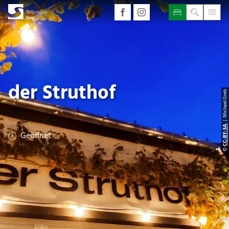
der Struthof
| Michael Greb
CC-BY-SA
Geöffnet
©