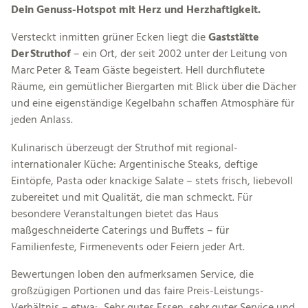
Dein Genuss-Hotspot mit Herz und Herzhaftigkeit.
Versteckt inmitten grüner Ecken liegt die
Gaststätte
Der Struthof
– ein Ort, der seit 2002 unter der Leitung von
Marc Peter & Team Gäste begeistert. Hell durchflutete
Räume, ein gemütlicher Biergarten mit Blick über die Dächer
und eine eigenständige Kegelbahn schaffen Atmosphäre für
jeden Anlass.
Kulinarisch überzeugt der Struthof mit regional-
internationaler Küche: Argentinische Steaks, deftige
Eintöpfe, Pasta oder knackige Salate – stets frisch, liebevoll
zubereitet und mit Qualität, die man schmeckt. Für
besondere Veranstaltungen bietet das Haus
maßgeschneiderte Caterings und Buffets – für
Familienfeste, Firmenevents oder Feiern jeder Art.
Bewertungen loben den aufmerksamen Service, die
großzügigen Portionen und das faire Preis-Leistungs-
Verhältnis – etwa: „Sehr gutes Essen, sehr guter Service und