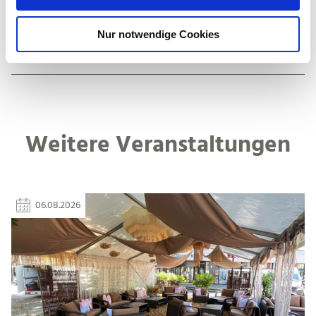
s
Preisinformationen
w
Nur notwendige Cookies
a
Veranstalter
h
l
Weitere Veranstaltungen
06.08.2026