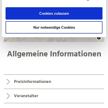
a
u
Cookies zulassen
s
w
Nur notwendige Cookies
a
h
l
Allgemeine Informationen
Preisinformationen
Veranstalter