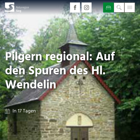
Pilgern regional: Auf
den Spuren des Hl.
Wendelin
In 17 Tagen