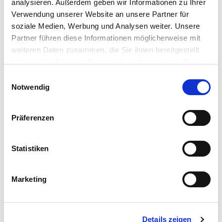
Deutschland
analysieren. Außerdem geben wir Informationen zu Ihrer
Verwendung unserer Website an unsere Partner für
Tel.:
49 2242 / 866686
soziale Medien, Werbung und Analysen weiter. Unsere
E-Mail:
Bertreichl@aol.com
Partner führen diese Informationen möglicherweise mit
Webseite:
boedingen-kultouren.de
weiteren Daten zusammen, die Sie ihnen bereitgestellt
haben oder die sie im Rahmen Ihrer Nutzung der Dienste
Anreise planen
gesammelt haben.
E
Notwendig
i
n
w
Präferenzen
i
l
l
Statistiken
i
g
Marketing
u
n
g
Details zeigen
s