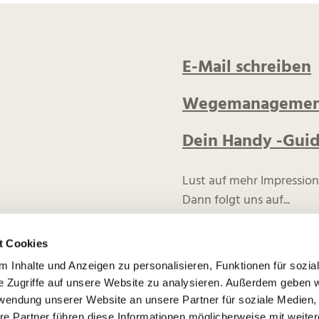
E-Mail schreiben
Wegemanagemen
Dein Handy -Gui
Lust auf mehr Impressio
Dann folgt uns auf...
F
I
Y
t Cookies
 Inhalte und Anzeigen zu personalisieren, Funktionen für sozia
a
n
o
e Zugriffe auf unsere Website zu analysieren. Außerdem geben w
c
s
u
rwendung unserer Website an unsere Partner für soziale Medien
re Partner führen diese Informationen möglicherweise mit weite