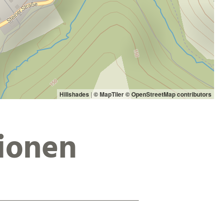
Hillshades
|
© MapTiler
© OpenStreetMap contributors
ionen